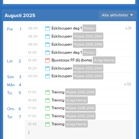
Augusti 2025
Alla aktiviteter
08:00
Eskilscupen dag 1
Flickor
v.31
Fre
1
08:30
Eskilscupen
Pojkar 2012-2014
13:15
09:00
Eskilscupen
Pojkar 2015-2016
12:30
14:00
Eskilscupen dag 1
Flickor
10:00
13:00
Bjuvstorps FF (6) (borta)
A-lag Herrar
Lör
2
19:15
14:20
Eskilscupen
Pojkar 2012-2014
15:00
00:00
Eskilscupen
Pojkar 2012-2014
Sön
3
00:00
v.32
Mån
4
14:00
17:30
Träning
Pojkar 2012-2014
Tis
5
19:45
Träning
A-lag Herrar
19:00
17:30
Träning
Pojkar 2015-2016
Ons
6
21:30
17:30
Träning
Pojkar 2012-2014
Tor
7
19:00
19:45
Träning
A-lag Herrar
19:00
Filborna IP