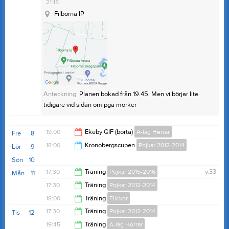
21:15
Filborna IP
Övrig platsinfo:
Plan 4 Gräs
Anteckning:
OBS!! Fotbollsskor, benskydd,
Anteckning:
Planen bokad från 19.45. Men vi börjar lite
vattenflaska och kläder efter väder !
tidigare vid sidan om pga mörker
19:00
Ekeby GIF (borta)
A-lag Herrar
Fre
8
18:00
Kronobergscupen
Pojkar 2012-2014
Lör
9
21:00
Sön
10
19:00
17:30
Träning
Pojkar 2015-2016
v.33
Mån
11
17:30
Träning
Pojkar 2012-2014
19:00
18:00
Träning
Flickor
19:00
17:30
Träning
Pojkar 2012-2014
Tis
12
19:30
19:45
Träning
A-lag Herrar