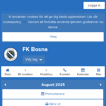
Logga in
Vi använder cookies för att ge dig bästa upplevelsen. Läs vår
cookiepolicy
här
. Genom att fortsätta använda tjänsten godkänner du
denna.
Okej
FK Bosna
Välj lag
Start
Bli medlem
Klubbhus
Kontakt
Kalender
Mer
Augusti 2025
Prenumerera
Skriv ut