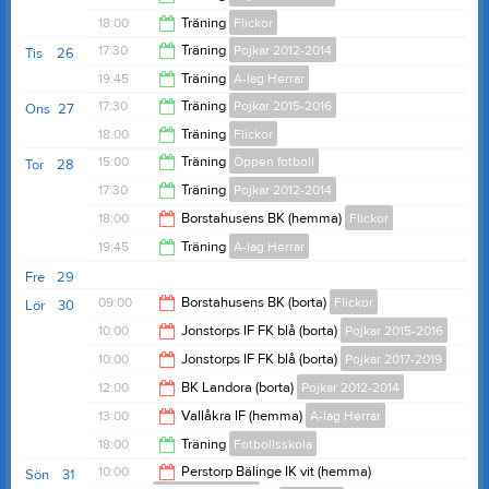
19:00
18:00
Träning
Flickor
19:00
17:30
Träning
Pojkar 2012-2014
Tis
26
19:30
19:45
Träning
A-lag Herrar
19:00
17:30
Träning
Pojkar 2015-2016
Ons
27
21:30
18:00
Träning
Flickor
19:00
15:00
Träning
Öppen fotboll
Tor
28
19:30
17:30
Träning
Pojkar 2012-2014
18:00
18:00
Borstahusens BK (hemma)
Flickor
19:00
19:45
Träning
A-lag Herrar
20:00
Fre
29
21:15
09:00
Borstahusens BK (borta)
Flickor
Lör
30
10:00
Jonstorps IF FK blå (borta)
Pojkar 2015-2016
11:00
10:00
Jonstorps IF FK blå (borta)
Pojkar 2017-2019
12:00
12:00
BK Landora (borta)
Pojkar 2012-2014
12:00
13:00
Vallåkra IF (hemma)
A-lag Herrar
14:00
18:00
Träning
Fotbollsskola
15:00
10:00
Perstorp Bälinge IK vit (hemma)
Sön
31