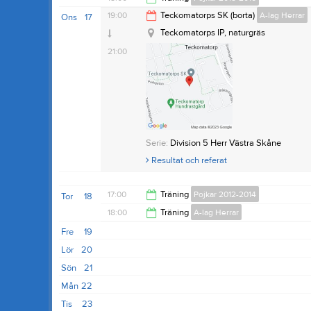
19:30
19:00
Teckomatorps SK (borta)
A-lag Herrar
Ons
17
19:30
Teckomatorps IP, naturgräs
21:00
Serie:
Division 5 Herr Västra Skåne
Resultat och referat
17:00
Träning
Pojkar 2012-2014
Tor
18
18:00
Träning
A-lag Herrar
18:30
Fre
19
19:30
Lör
20
Sön
21
Mån
22
Tis
23