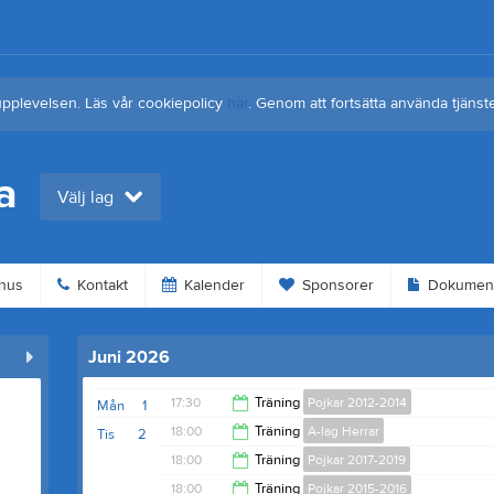
upplevelsen. Läs vår cookiepolicy
här
. Genom att fortsätta använda tjän
a
Välj lag
hus
Kontakt
Kalender
Sponsorer
Dokumen
Juni 2026
17:30
Träning
Pojkar 2012-2014
Mån
1
18:00
Träning
A-lag Herrar
Tis
2
19:00
18:00
Träning
Pojkar 2017-2019
19:30
18:00
Träning
Pojkar 2015-2016