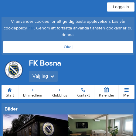
Logga in
Vi använder cookies för att ge dig bästa upplevelsen. Läs vår
cookiepolicy
här
. Genom att fortsätta använda tjänsten godkänner du
denna.
Okej
FK Bosna
Välj lag
Start
Bli medlem
Klubbhus
Kontakt
Kalender
Mer
Bilder