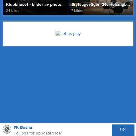
Klubbhuset - bilder av photobymz
Brytsugevägen 26, Helsingborg
24 bilder
7 bilder
FK Bosna
Följ
Följ oss för uppdateringar