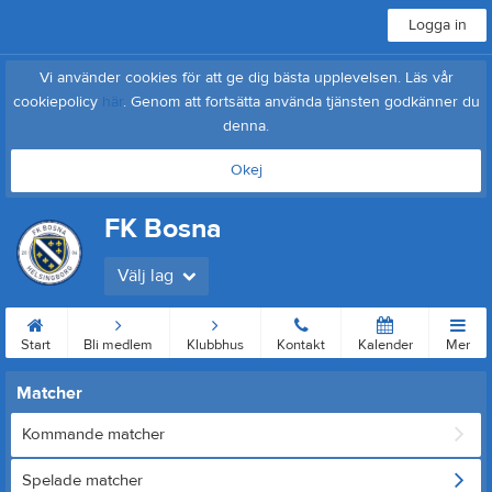
Logga in
Vi använder cookies för att ge dig bästa upplevelsen. Läs vår
cookiepolicy
här
. Genom att fortsätta använda tjänsten godkänner du
denna.
Okej
FK Bosna
Välj lag
Start
Bli medlem
Klubbhus
Kontakt
Kalender
Mer
Matcher
Kommande matcher
Spelade matcher