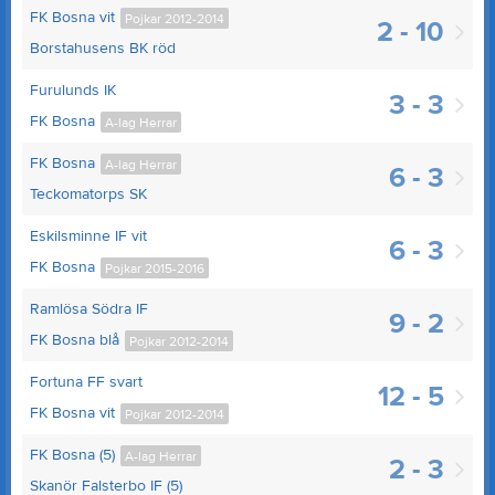
FK Bosna vit
Pojkar 2012-2014
2 - 10
Borstahusens BK röd
Furulunds IK
3 - 3
FK Bosna
A-lag Herrar
FK Bosna
A-lag Herrar
6 - 3
Teckomatorps SK
Eskilsminne IF vit
6 - 3
FK Bosna
Pojkar 2015-2016
Ramlösa Södra IF
9 - 2
FK Bosna blå
Pojkar 2012-2014
Fortuna FF svart
12 - 5
FK Bosna vit
Pojkar 2012-2014
FK Bosna (5)
A-lag Herrar
2 - 3
Skanör Falsterbo IF (5)