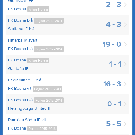
Glumslövs FF
2 - 3
FK Bosna
A-lag Herrar
FK Bosna blå
Pojkar 2012-2014
4 - 3
Stattena IF blå
Hittarps IK svart
19 - 0
FK Bosna blå
Pojkar 2012-2014
FK Bosna
A-lag Herrar
1 - 1
Gantofta IF
Eskilsminne IF blå
16 - 3
FK Bosna vit
Pojkar 2012-2014
FK Bosna blå
Pojkar 2012-2014
0 - 1
Helsingborgs United IF
Ramlösa Södra IF vit
5 - 5
FK Bosna
Pojkar 2015-2016