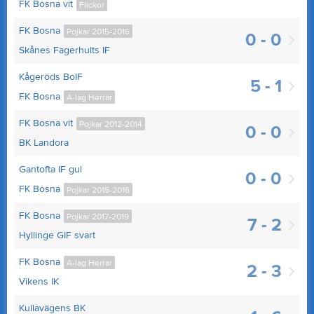
FK Bosna vit
Flickor
FK Bosna
Pojkar 2015-2016
0 - 0
Skånes Fagerhults IF
Kågeröds BoIF
5 - 1
FK Bosna
A-lag Herrar
FK Bosna vit
Pojkar 2012-2014
0 - 0
BK Landora
Gantofta IF gul
0 - 0
FK Bosna
Pojkar 2015-2016
FK Bosna
Pojkar 2017-2019
7 - 2
Hyllinge GIF svart
FK Bosna
A-lag Herrar
2 - 3
Vikens IK
Kullavägens BK