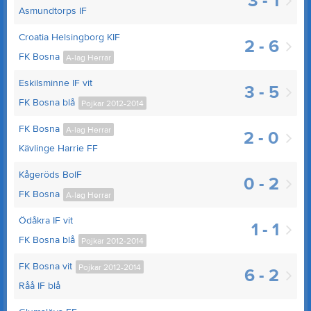
3 - 1
Asmundtorps IF
Croatia Helsingborg KIF
2 - 6
FK Bosna
A-lag Herrar
Eskilsminne IF vit
3 - 5
FK Bosna blå
Pojkar 2012-2014
FK Bosna
A-lag Herrar
2 - 0
Kävlinge Harrie FF
Kågeröds BoIF
0 - 2
FK Bosna
A-lag Herrar
Ödåkra IF vit
1 - 1
FK Bosna blå
Pojkar 2012-2014
FK Bosna vit
Pojkar 2012-2014
6 - 2
Råå IF blå