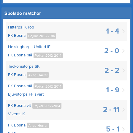
Spelade matcher
Hittarps IK röd
1 - 4
FK Bosna
Pojkar 2012-2014
Helsingborgs United IF
2 - 0
FK Bosna blå
Pojkar 2012-2014
Teckomatorps SK
2 - 2
FK Bosna
A-lag Herrar
FK Bosna blå
Pojkar 2012-2014
1 - 9
Bjuvstorps FF svart
FK Bosna vit
Pojkar 2012-2014
2 - 11
Vikens IK
FK Bosna
A-lag Herrar
5 - 1