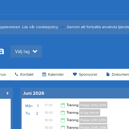
upplevelsen. Läs vår cookiepolicy
här
. Genom att fortsätta använda tjän
a
Välj lag
hus
Kontakt
Kalender
Sponsorer
Dokumen
Juni 2026
17:30
Träning
Pojkar 2012-2014
Mån
1
18:00
Träning
A-lag Herrar
Tis
2
19:00
18:00
Träning
Pojkar 2017-2019
19:30
18:00
Träning
Pojkar 2015-2016